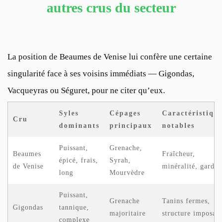
autres crus du secteur
La position de Beaumes de Venise lui confère une certaine
singularité face à ses voisins immédiats — Gigondas,
Vacqueyras ou Séguret, pour ne citer qu’eux.
Syles
Cépages
Caractéristiqu
Cru
dominants
principaux
notables
Puissant,
Grenache,
Beaumes
Fraîcheur,
épicé, frais,
Syrah,
de Venise
minéralité, garde
long
Mourvèdre
Puissant,
Grenache
Tanins fermes,
Gigondas
tannique,
majoritaire
structure imposan
complexe